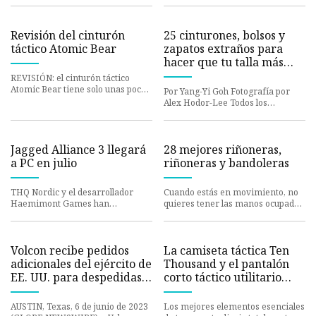
Revisión del cinturón
25 cinturones, bolsos y
táctico Atomic Bear
zapatos extraños para
hacer que tu talla más
grande sea más grande
REVISIÓN: el cinturón táctico
Atomic Bear tiene solo unas pocas
Por Yang-Yi Goh Fotografía por
partes móviles y ninguna
Alex Hodor-Lee Todos los
productos que aparecen en GQ
son
Jagged Alliance 3 llegará
28 mejores riñoneras,
a PC en julio
riñoneras y bandoleras
THQ Nordic y el desarrollador
Cuando estás en movimiento, no
Haemimont Games han
quieres tener las manos ocupadas
anunciado que Jagged Alliance 3
con tu teléfono,
Volcon recibe pedidos
La camiseta táctica Ten
adicionales del ejército de
Thousand y el pantalón
EE. UU. para despedidas
corto táctico utilitario
de soltero
tienen calidad probada
AUSTIN, Texas, 6 de junio de 2023
Los mejores elementos esenciales