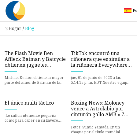
E
Hogar
/
Blog
The Flash Movie Ben
TikTok encontró una
Affleck Batman y Batcycle
riñonera que es similar a
obtienen juguetes
la riñonera Everywhere
calientes
de Lululemon
Michael Keaton obtiene la mayor
jue, 01 de junio de 2023 a las
parte del amor de Batman de la
5:14:15 p. m. EDT Nuestro equipo
película The Flash, pero no
está
El único multi táctico
Boxing News: Moloney
vence a Astrolabio por
cinturón gallo AMB » 7
Lo suficientemente pequeña
junio 2023
como para caber en su llavero,
esta herramienta táctica puede
Fotos: Sumio Yamada En un
sacarlo de
choque por el título mundial
vacante de peso gallo de la OMB,