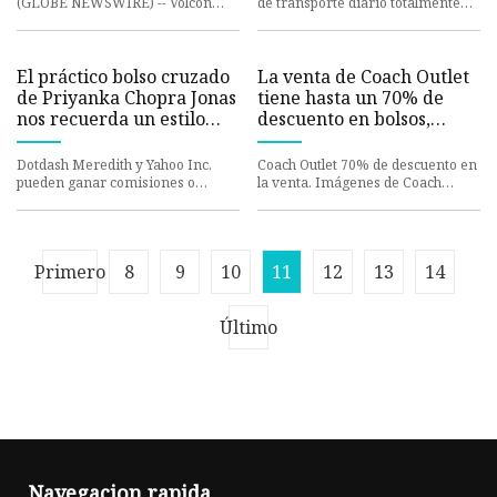
(GLOBE NEWSWIRE) -- Volcon
de transporte diario totalmente
Inc. (NASDAQ: VLCN)
dorados
El práctico bolso cruzado
La venta de Coach Outlet
de Priyanka Chopra Jonas
tiene hasta un 70% de
nos recuerda un estilo
descuento en bolsos,
atemporal que Kate
carteras
Middleton siempre lleva
Dotdash Meredith y Yahoo Inc.
Coach Outlet 70% de descuento en
pueden ganar comisiones o
la venta. Imágenes de Coach
ingresos en algunos artículos
Outlet. El entrenador tiene un
70% de descuento
Primero
8
9
10
11
12
13
14
Último
Navegacion rapida