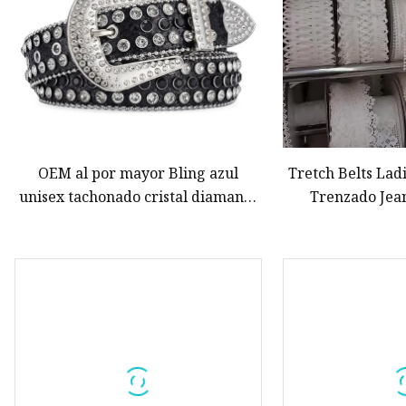
OEM al por mayor Bling azul
Tretch Belts Ladi
unisex tachonado cristal diamante
Trenzado Jea
Pin hebilla imitación cuero
Leath
cinturón de diamantes de imitación
para mujeres hombres