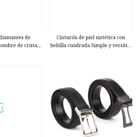
 diamantes de
Cinturón de piel sintética con
hombre de cristal
hebilla cuadrada Simple y versátil,
e piel sintética
cinturón de moda, cinturón de
tal de cristal de
estudiante Retro, cinturón de PU
do personalizado
Unisex, cinturón personalizado