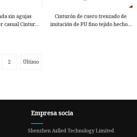
nda sin agujas
Cinturón de cuero trenzado de
r casual Cinturón
imitación de PU fino tejido hecho a
venil Cinturón de
mano para mujer para vestido de
 de piel sintética
dama
illa sin pasador
2
Último
Empresa socia
Shenzhen Aslled Technology Limited