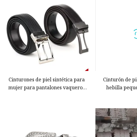
Cadena de cintura de diamant
Cinturón completo de diamant
cinturón ancho perla
Cinturón fino perla
Cinturón de 1-2 cm de ancho
cinturón táctico
Cinturón de 2-4 cm de ancho
Cinturones de piel sintética para
Cinturón de pi
mujer para pantalones vaqueros
hebilla pequ
con cinturón de cintura de diseño
elegante, clás
hueco