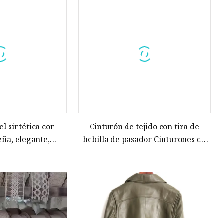
es
es
el sintética con
Cinturón de tejido con tira de
eña, elegante,
hebilla de pasador Cinturones de
ico, para mujer
trenza de cuerda de cáñamo de
cuero de imitación de moda
Cinturones de cintura vintage