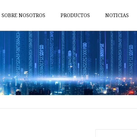
SOBRE NOSOTROS
PRODUCTOS
NOTICIAS
cinturón de mujer
cinturón de diamantes
Cinturón de perlas
Cinturón
Pretina
Cadena de la cintura
Cinturón de cuero
Cinturón de piel sintética
cinturón tipo cartera