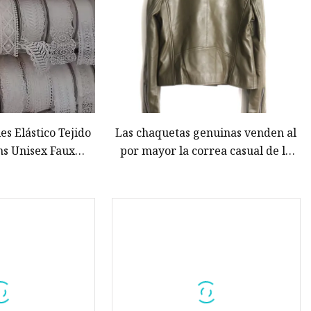
es Elástico Tejido
Las chaquetas genuinas venden al
ns Unisex Faux
por mayor la correa casual de la
er Trim
cintura de la vaca del cuero de la
piel de cerdo del zurriago