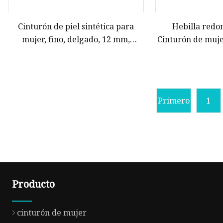
Cinturón de piel sintética para
Hebilla redo
mujer, fino, delgado, 12 mm,
Cinturón de muje
cintura a la moda, para mujer
ancho de moda ju
mujer Cinturones
Cinturón de heb
Primero
1
Producto
cinturón de mujer