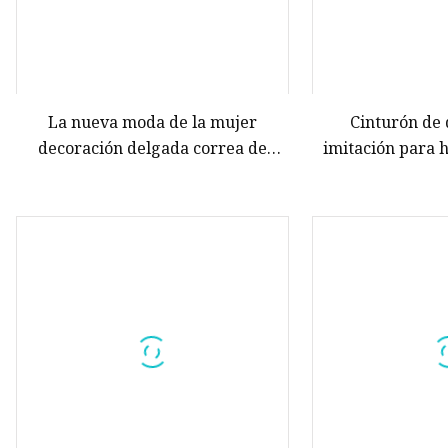
La nueva moda de la mujer
Cinturón de
decoración delgada correa de
imitación para 
vestir flaco ajustable correa de
con tachuelas d
cuero de imitación de PU
vaquera occiden
diamante colori