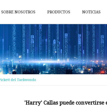
SOBRE NOSOTROS
PRODUCTOS
NOTICIAS
cinturón de mujer
cinturón de diamantes
Cinturón de perlas
Cinturón
Pretina
Cadena de la cintura
Pickett del Taekwondo
Cinturón de cuero
Cinturón de piel sintética
cinturón tipo cartera
'Harry' Callas puede convertirse