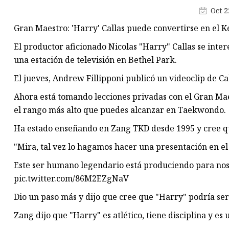
Cadena de cintura de diamant
Oct 2
Cinturón completo de diamant
Gran Maestro: 'Harry' Callas puede convertirse en el 
cinturón ancho perla
El productor aficionado Nicolas "Harry" Callas se inte
Cinturón fino perla
una estación de televisión en Bethel Park.
Cinturón de 1-2 cm de ancho
El jueves, Andrew Fillipponi publicó un videoclip de C
cinturón táctico
Ahora está tomando lecciones privadas con el Gran Ma
el rango más alto que puedes alcanzar en Taekwondo.
Cinturón de 2-4 cm de ancho
Ha estado enseñando en Zang TKD desde 1995 y cree qu
"Mira, tal vez lo hagamos hacer una presentación en el 
Este ser humano legendario está produciendo para noso
pic.twitter.com/86M2EZgNaV
Dio un paso más y dijo que cree que "Harry" podría se
Zang dijo que "Harry" es atlético, tiene disciplina y e