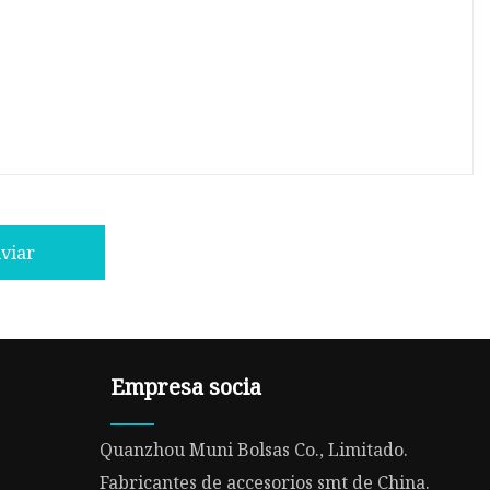
viar
Empresa socia
Quanzhou Muni Bolsas Co., Limitado.
Fabricantes de accesorios smt de China.