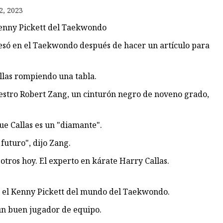
es
2, 2023
es
Kenny Pickett del Taekwondo
resó en el Taekwondo después de hacer un artículo para
allas rompiendo una tabla.
estro Robert Zang, un cinturón negro de noveno grado,
e Callas es un "diamante".
futuro", dijo Zang.
tros hoy. El experto en kárate Harry Callas.
r el Kenny Pickett del mundo del Taekwondo.
s un buen jugador de equipo.