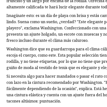
fruncido y un largo por encima de la rodilla. Ofrecida 
altamente calificada te hará lucir elegante durante tod
Imagínate esto: es un día de playa con brisa y estás ca
lindo. Suena como un sueño, ¿verdad? "Este elegante 
playero", exclama Washington. Confeccionado con una s
presenta un ajuste holgado, un escote con muescas y n
fresco incluso durante el clima más caluroso.
Washington dice que su guardarropa para el clima cálid
escoja el cuerpo, como este. Esta popular selección tie
rodilla, y no tiene etiquetas, por lo que no tiene que 
guiño de moda al vestido de tenis que es elegante y e
Si necesita algo para hacer mandados o pasar el rato c
con lazo en la cintura recomendado por Washington. "E
fácilmente dependiendo de la ocasión", explica. Está he
una cintura elástica y cuenta con un ajuste fuera del h
tacones altísimos: puntuación.