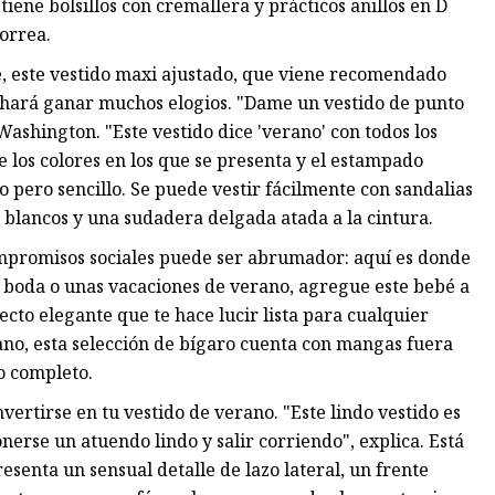
ene bolsillos con cremallera y prácticos anillos en D
correa.
, este vestido maxi ajustado, que viene recomendado
e hará ganar muchos elogios. "Dame un vestido de punto
ashington. "Este vestido dice 'verano' con todos los
 los colores en los que se presenta y el estampado
 pero sencillo. Se puede vestir fácilmente con sandalias
is blancos y una sudadera delgada atada a la cintura.
mpromisos sociales puede ser abrumador: aquí es donde
na boda o unas vacaciones de verano, agregue este bebé a
ecto elegante que te hace lucir lista para cualquier
ano, esta selección de bígaro cuenta con mangas fuera
o completo.
rtirse en tu vestido de verano. "Este lindo vestido es
erse un atuendo lindo y salir corriendo", explica. Está
esenta un sensual detalle de lazo lateral, un frente