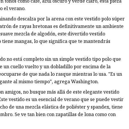
en tonos como café, azul oscuro y verde claro, esta pieza
o el verano.
minando descalza por la arena con este vestido polo súper
patrón de rayas bretonas es definitivamente un ambiente
uave mezcla de algodón, este divertido vestido
o tiene mangas, lo que significa que te mantendrás
o no está completo sin un simple vestido tipo polo que
ne un cuello vuelto y un dobladillo por encima de la
preocuparse de que nada lo rasque mientras lo usa. "Es un
legante al mismo tiempo", agrega Washington.
on amigos, no busque más allá de este elegante vestido
ste vestido es un esencial de verano que se puede vestir
cho de una mezcla elástica de poliéster y spandex, tiene
ombro. Se ve tan bien con zapatillas de lona como con