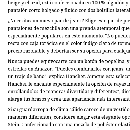
beige y el azul, está confeccionada en 100 % algodón y
pantalón corto holgado y fluido con dos bolsillos lateral
¿Necesitas un nuevo par de jeans? Elige este par de p
pantalones de mezclilla son una prenda atemporal que
especialmente populares en este momento. "No puedes e
recta con caja torácica en el color índigo claro de tor
precio razonable y deberían ser su opción para cualqui
Nunca puedes equivocarte con un botón de popelina, y e
estrellas en Amazon. "Puedes combinarlos con jeans, un
un traje de baño", explica Hancher. Aunque esta selecc
Hancher le encanta especialmente la opción de rayas ín
enrollándolos de maneras divertidas y diferentes", dice
alarga tus brazos y crea una apariencia más interesant
Si su guardarropa de clima cálido carece de un vestid
maneras diferentes, considere elegir esta elegante opc
Stein. Confeccionado con una mezcla de poliéster elásti