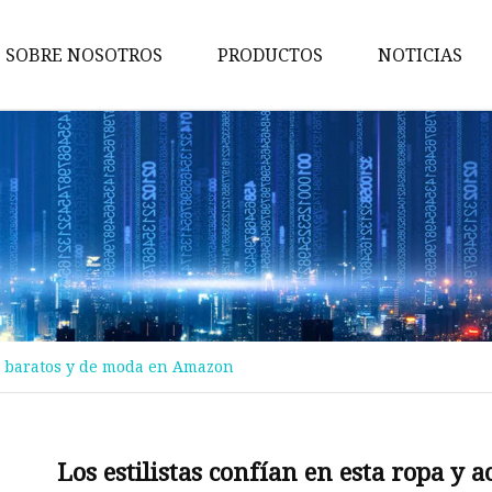
SOBRE NOSOTROS
PRODUCTOS
NOTICIAS
cinturón de mujer
cinturón de diamantes
Cinturón de perlas
Cinturón
Pretina
Cadena de la cintura
ios baratos y de moda en Amazon
Cinturón de cuero
Cinturón de piel sintética
cinturón tipo cartera
Los estilistas confían en esta ropa y