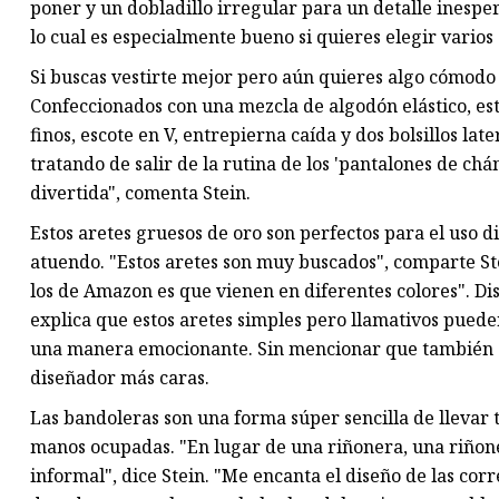
poner y un dobladillo irregular para un detalle inespera
lo cual es especialmente bueno si quieres elegir varios 
Si buscas vestirte mejor pero aún quieres algo cómodo 
Confeccionados con una mezcla de algodón elástico, es
finos, escote en V, entrepierna caída y dos bolsillos later
tratando de salir de la rutina de los 'pantalones de chá
divertida", comenta Stein.
Estos aretes gruesos de oro son perfectos para el uso d
atuendo. "Estos aretes son muy buscados", comparte St
los de Amazon es que vienen en diferentes colores". Di
explica que estos aretes simples pero llamativos pueden
una manera emocionante. Sin mencionar que también cue
diseñador más caras.
Las bandoleras son una forma súper sencilla de llevar 
manos ocupadas. "En lugar de una riñonera, una riñone
informal", dice Stein. "Me encanta el diseño de las c