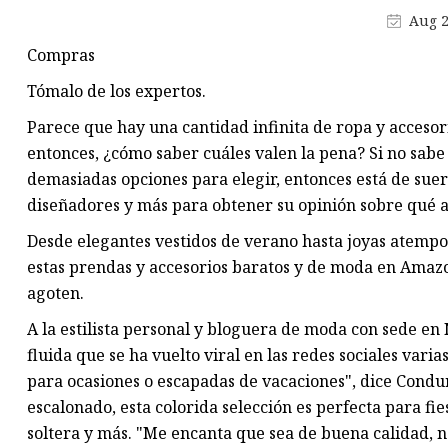
Cadena de cintura de diamant
Aug 2
Cinturón completo de diamant
Compras
cinturón ancho perla
Tómalo de los expertos.
Cinturón fino perla
Parece que hay una cantidad infinita de ropa y acceso
Cinturón de 1-2 cm de ancho
entonces, ¿cómo saber cuáles valen la pena? Si no sabe
demasiadas opciones para elegir, entonces está de suer
cinturón táctico
diseñadores y más para obtener su opinión sobre qué a
Cinturón de 2-4 cm de ancho
Desde elegantes vestidos de verano hasta joyas atempora
estas prendas y accesorios baratos y de moda en Amazo
agoten.
A la estilista personal y bloguera de moda con sede en
fluida que se ha vuelto viral en las redes sociales varia
para ocasiones o escapadas de vacaciones", dice Cond
escalonado, esta colorida selección es perfecta para fi
soltera y más. "Me encanta que sea de buena calidad, no