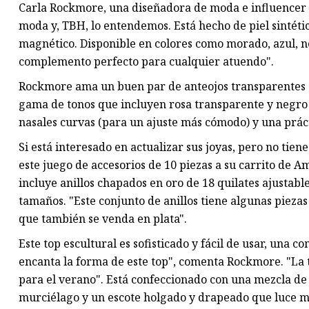
Carla Rockmore, una diseñadora de moda e influencer c
moda y, TBH, lo entendemos. Está hecho de piel sintétic
magnético. Disponible en colores como morado, azul, n
complemento perfecto para cualquier atuendo".
Rockmore ama un buen par de anteojos transparentes ge
gama de tonos que incluyen rosa transparente y negro 
nasales curvas (para un ajuste más cómodo) y una prác
Si está interesado en actualizar sus joyas, pero no ti
este juego de accesorios de 10 piezas a su carrito de
incluye anillos chapados en oro de 18 quilates ajustabl
tamaños. "Este conjunto de anillos tiene algunas pieza
que también se venda en plata".
Este top escultural es sofisticado y fácil de usar, un
encanta la forma de este top", comenta Rockmore. "La te
para el verano". Está confeccionado con una mezcla de 
murciélago y un escote holgado y drapeado que luce mu