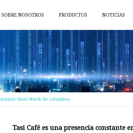
SOBRE NOSOTROS
PRODUCTOS
NOTICIAS
cinturón de mujer
cinturón de diamantes
Cinturón de perlas
Cinturón
Pretina
Cadena de la cintura
ecindario Short North de Columbus
Cinturón de cuero
Cinturón de piel sintética
cinturón tipo cartera
Tasi Café es una presencia constante 