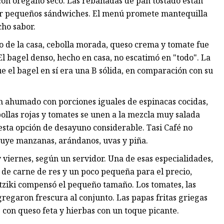
con orégano seco. Las rebanadas de pan tostado están
rear pequeños sándwiches. El menú promete mantequilla
cho sabor.
de la casa, cebolla morada, queso crema y tomate fue
l bagel denso, hecho en casa, no escatimó en "todo". La
e el bagel en sí era una B sólida, en comparación con su
n ahumado con porciones iguales de espinacas cocidas,
ollas rojas y tomates se unen a la mezcla muy salada
esta opción de desayuno considerable. Tasi Café no
luye manzanas, arándanos, uvas y piña.
 viernes, según un servidor. Una de esas especialidades,
 de carne de res y un poco pequeña para el precio,
tziki compensó el pequeño tamaño. Los tomates, las
agregaron frescura al conjunto. Las papas fritas griegas
con queso feta y hierbas con un toque picante.