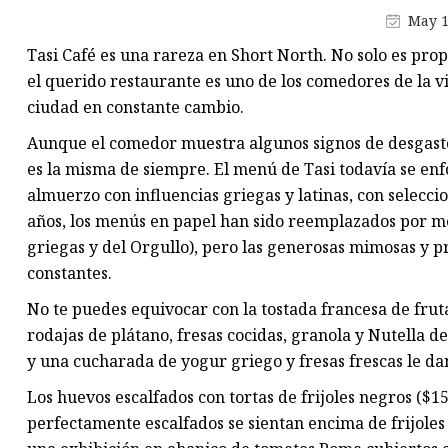
Cadena de cintura de diamant
May 1
Cinturón completo de diamant
Tasi Café es una rareza en Short North. No solo es prop
cinturón ancho perla
el querido restaurante es uno de los comedores de la vi
ciudad en constante cambio.
Cinturón fino perla
Aunque el comedor muestra algunos signos de desgaste,
Cinturón de 1-2 cm de ancho
es la misma de siempre. El menú de Tasi todavía se enf
cinturón táctico
almuerzo con influencias griegas y latinas, con seleccio
Cinturón de 2-4 cm de ancho
años, los menús en papel han sido reemplazados por m
griegas y del Orgullo), pero las generosas mimosas y p
constantes.
No te puedes equivocar con la tostada francesa de fruta
rodajas de plátano, fresas cocidas, granola y Nutella de
y una cucharada de yogur griego y fresas frescas le da
Los huevos escalfados con tortas de frijoles negros ($
perfectamente escalfados se sientan encima de frijole