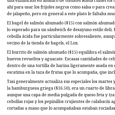
una exhibición en abanico de tomates Roma cubiertos 
ahí para usar los frijoles negros como salsa o para c
de jalapeño, pero en general a este plato le faltaba mu
El bagel de salmón ahumado ($15) con salmón ahumado 
lo esperado para un sándwich de desayuno estilo deli. E
cebolla ácida fue particularmente sobresaliente, aunqu
vecino de la tienda de bagels, el Lox.
El burrito de salmón ahumado ($15) equilibra el salmó
huevos revueltos y aguacate. Escasas cantidades de ceb
dentro de una tortilla de harina ligeramente asada en 
escatima en la taza de frutas que lo acompaña, que inc
Tasi generalmente actualiza sus especiales los martes y
la hamburguesa griega ($16.50), era un cuarto de libra
aunque una capa de media pulgada de queso feta y tza
cebollas rojas y los pepinillos crujientes de calabacín 
cortadas a mano que lo acompañaban estaban rociadas 