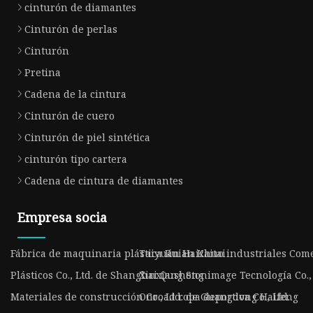
cinturón de diamantes
Cinturón de perlas
Cinturón
Pretina
Cadena de la cintura
Cinturón de cuero
Cinturón de piel sintética
cinturón tipo cartera
Cadena de cintura de diamantes
Empresa socia
Fábrica de maquinaria plástica Ruian Kaitai
Taiyuán Haizhuo industriales Comer
Plásticos Co., Ltd. de Shanghai Qusheng
Xinxiang Stonimage Tecnología Co.,
Materiales de construcción Co., Ltd. de Guangdong Haifeng
Onroad ropa deportiva Co., Ltd.